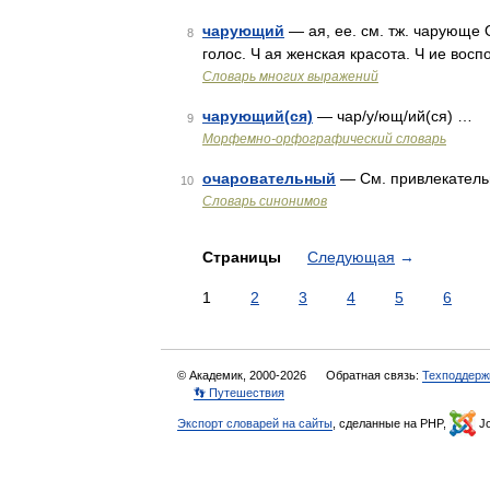
чарующий
— ая, ее. см. тж. чарующе
8
голос. Ч ая женская красота. Ч ие во
Словарь многих выражений
чарующий(ся)
— чар/у/ющ/ий(ся) …
9
Морфемно-орфографический словарь
очаровательный
— См. привлекател
10
Словарь синонимов
Страницы
Следующая
→
1
2
3
4
5
6
© Академик, 2000-2026
Обратная связь:
Техподдерж
👣 Путешествия
Экспорт словарей на сайты
, сделанные на PHP,
Jo