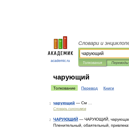
Словари и энциклоп
academic.ru
Толкования
Переводы
чарующий
Толкование
Перевод
Книги
чарующий
— См …
1
Словарь синонимов
ЧАРУЮЩИЙ
— ЧАРУЮЩИЙ, чарующая, чар
2
Пленительный, обаятельный, привлека