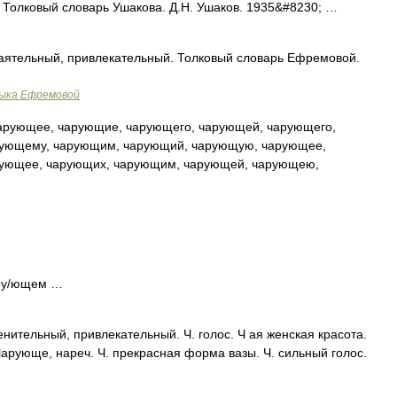
 Толковый словарь Ушакова. Д.Н. Ушаков. 1935&#8230; …
аятельный, привлекательный. Толковый словарь Ефремовой.
зыка Ефремовой
рующее, чарующие, чарующего, чарующей, чарующего,
рующему, чарующим, чарующий, чарующую, чарующее,
рующее, чарующих, чарующим, чарующей, чарующею,
ару/ющем …
нительный, привлекательный. Ч. голос. Ч ая женская красота.
Чарующе, нареч. Ч. прекрасная форма вазы. Ч. сильный голос.