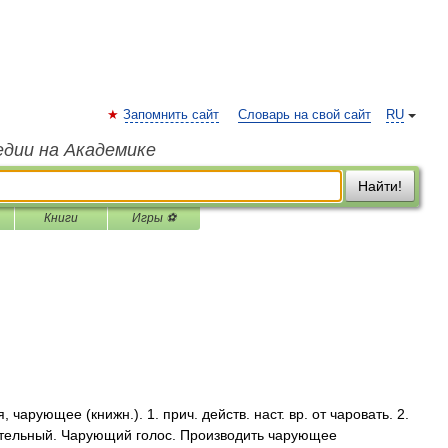
Запомнить сайт
Словарь на свой сайт
RU
едии на Академике
Найти!
Книги
Игры ⚽
ующее (книжн.). 1. прич. действ. наст. вр. от чаровать. 2.
тельный. Чарующий голос. Производить чарующее